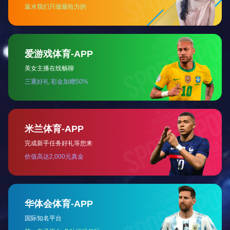
◆ ABS
◆ PA
高性能工程塑料专用载体
◆ PC
◆ LCP
◆ PET
◆ PSU
◆ PBT
◆ PPS
◆ POM
◆ PEEK
弹性体专用载体
◆ EVA
◆ TPU
◆ TPEE
◆ TPV
全生物降解载体
◆ PBAT、PLA