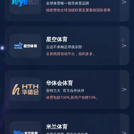
企业文化
产品中心
功能母粒系列
◆ 开口爽滑母粒
◆ 抗静电母粒
◆ 抗老化母粒
◆ 加工流变母粒
◆ 成核母粒
◆ 阻燃母粒
◆ 消光母粒
◆ 疏水母粒
◆ 导电母粒
◆ 导热母粒