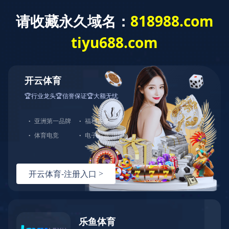
欢迎来到米兰体育网页版-米兰体育（中国）官方在线登录 官
网！
米兰体育网页版-米兰体育（中国）官方在线登录
SHANDONG JIEMAO NEW MATERIAL CO. LTD
13505388389
15621359333
0538-8811686
网站首页
关于我们
公司简介
企业风采