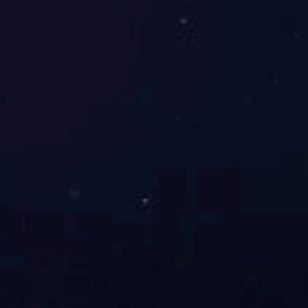
◆ 建筑管材
◆ 土工合成材料
◆ 塑料编织
◆ 工程塑料
检测设备
新闻中心
联系方式
您当前位置：
米兰体育网页版-米兰体育（中国）官方在线登
录
>>
新闻中心
>>
公司新闻
>> 浏览文章
产品中心
Product center
功能母粒系列