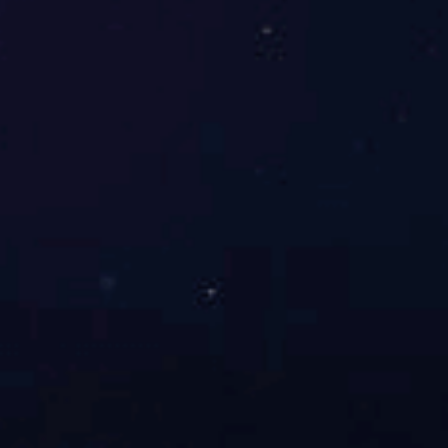
录
>>
新闻中心
>>
公司新闻
>> 浏览文章