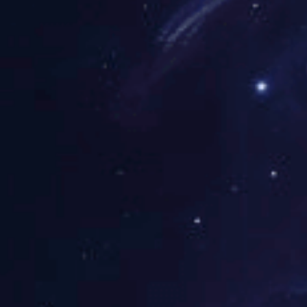
◆ PA
高性能工程塑料专用载体
◆ PC
◆ LCP
◆ PET
◆ PSU
◆ PBT
◆ PPS
◆ POM
◆ PEEK
弹性体专用载体
◆ EVA
◆ TPU
◆ TPEE
◆ TPV
全生物降解载体
◆ PBAT、PLA