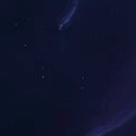
◆ 导热专用料
◆ 导电专用料
◆ 储能电池双级板专用料
按载体分类系列
聚烯烃专用载体
◆ PE、PP
◆ PP-R管专用
◆ PERT管专用
◆ PB管专用
工程类专用载体
◆ AS
◆ PS
◆ ABS