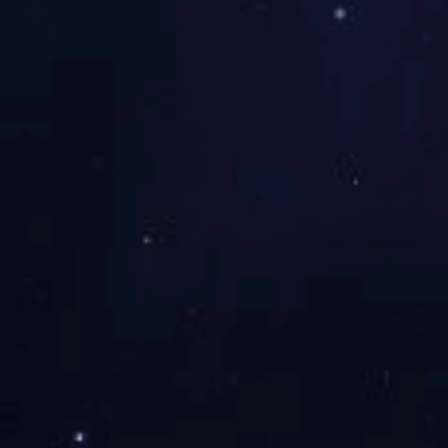
◆ 土工合成材料
◆ 塑料编织
◆ 工程塑料
检测设备
新闻中心
联系方式
您当前位置：
米兰体育网页版-米兰体育（中国）官方在线登
产品中心
Product center
功能母粒系列
开口爽滑母粒
抗静电母粒
抗老化母粒
加工流变母粒