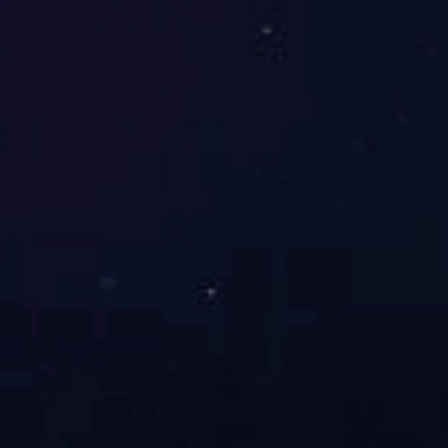
◆ 建筑管材
◆ 土工合成材料
◆ 塑料编织
◆ 工程塑料
检测设备
新闻中心
联系方式
您当前位置：
米兰体育网页版-米兰体育（中国）官方在线登
录
>>
产品应用
>>
应用领域
>> 浏览图片
产品应用
Product Application
应用工艺