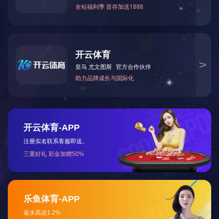
专用料系列
◆ 永久抗静电专用料
◆ 导热专用料
◆ 导电专用料
◆ 储能电池双级板专用料
按载体分类系列
聚烯烃专用载体
◆ PE、PP
◆ PP-R管专用
◆ PERT管专用
◆ PB管专用
工程类专用载体
◆ AS
◆ PS