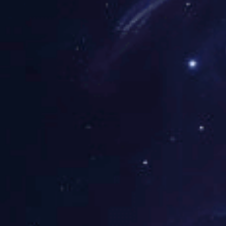
◆ PA
高性能工程塑料专用载体
◆ PC
◆ LCP
◆ PET
◆ PSU
◆ PBT
◆ PPS
◆ POM
◆ PEEK
弹性体专用载体
◆ EVA
◆ TPU
◆ TPEE
◆ TPV
全生物降解载体
◆ PBAT、PLA