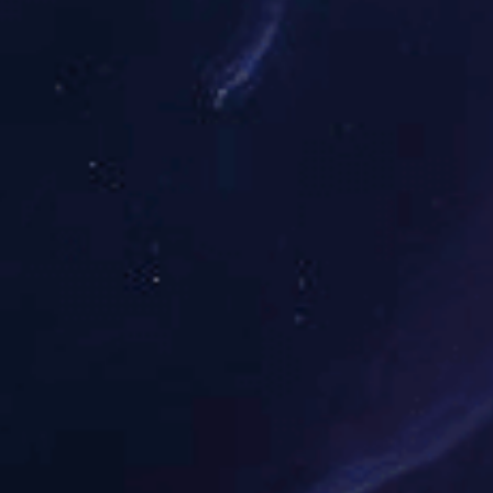
◆ 导热专用料
◆ 导电专用料
◆ 储能电池双级板专用料
按载体分类系列
聚烯烃专用载体
◆ PE、PP
◆ PP-R管专用
◆ PERT管专用
◆ PB管专用
工程类专用载体
◆ AS
◆ PS
◆ ABS