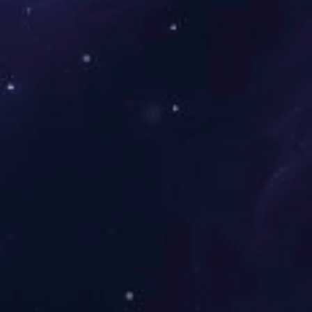
◆ 中空吹塑
◆ 拉丝
◆ 挤出
◆ 发泡
◆ 滚塑
应用领域
◆ 汽车配件
◆ 家电及电子电器
◆ 电线电缆
◆ 包装材料
◆ 农用设施
◆ 建筑管材