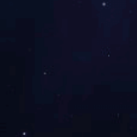
◆ 土工合成材料
◆ 塑料编织
◆ 工程塑料
检测设备
新闻中心
联系方式
您当前位置：
米兰体育网页版-米兰体育（中国）官方在线登
产品应用
Product Application
应用工艺
应用领域
咨询热线