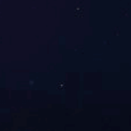
录
>>
产品应用
>>
应用领域
>> 浏览图片