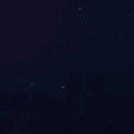
◆ 建筑管材
◆ 土工合成材料
◆ 塑料编织
◆ 工程塑料
检测设备
新闻中心
联系方式
您当前位置：
米兰体育网页版-米兰体育（中国）官方在线登
录
>>
产品应用
>>
应用领域
>> 浏览图片
产品应用
Product Application
应用工艺