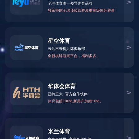
企业文化
产品中心
功能母粒系列
◆ 开口爽滑母粒
◆ 抗静电母粒
◆ 抗老化母粒
◆ 加工流变母粒
◆ 成核母粒
◆ 阻燃母粒
◆ 消光母粒
◆ 疏水母粒
◆ 导电母粒
◆ 导热母粒