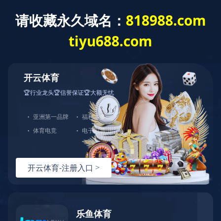
欢迎来到米兰体育网页版-米兰体育（中国）官方在线登录 官
网！
米兰体育网页版-米兰体育（中国）官方在线登录
SHANDONG JIEMAO NEW MATERIAL CO. LTD
13505388389
15621359333
0538-8811686
网站首页
关于我们
公司简介
企业风采