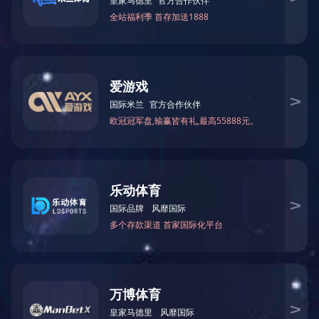
◆ 镭雕母粒
◆ 农膜用保温母粒
◆ 激光焊接母粒
◆ 抗菌母粒
高浓度色母粒系列
◆ 黑色母粒
◆ 白色母粒
◆ 彩色母粒
加工助剂系列
◆ 加工流变剂PPA粉
◆ 无氟加工流变剂粉（食品级）
◆ 永久抗静电剂