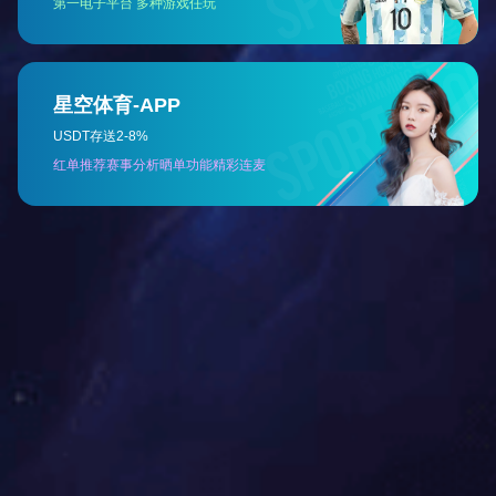
长碳链尼龙载体
◆ PA12
◆ PA1012
产品应用
应用工艺
◆ 吹膜
◆ 米兰体育网页版-米兰体育（中国）官方在线登
◆ 注塑
◆ 吸塑