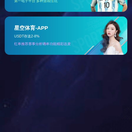
长碳链尼龙载体
◆ PA12
◆ PA1012
产品应用
应用工艺
◆ 吹膜
◆ 米兰体育网页版-米兰体育（中国）官方在线登
◆ 注塑
◆ 吸塑