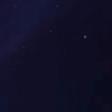
◆ 涂覆
◆ 中空吹塑
◆ 拉丝
◆ 挤出
◆ 发泡
◆ 滚塑
应用领域
◆ 汽车配件
◆ 家电及电子电器
◆ 电线电缆
◆ 包装材料
◆ 农用设施