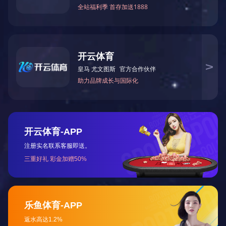
专用料系列
◆ 永久抗静电专用料
◆ 导热专用料
◆ 导电专用料
◆ 储能电池双级板专用料
按载体分类系列
聚烯烃专用载体
◆ PE、PP
◆ PP-R管专用
◆ PERT管专用
◆ PB管专用
工程类专用载体
◆ AS
◆ PS