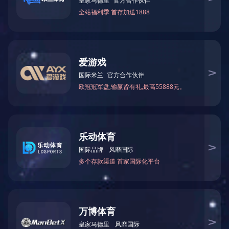
◆ 镭雕母粒
◆ 农膜用保温母粒
◆ 激光焊接母粒
◆ 抗菌母粒
高浓度色母粒系列
◆ 黑色母粒
◆ 白色母粒
◆ 彩色母粒
加工助剂系列
◆ 加工流变剂PPA粉
◆ 无氟加工流变剂粉（食品级）
◆ 永久抗静电剂