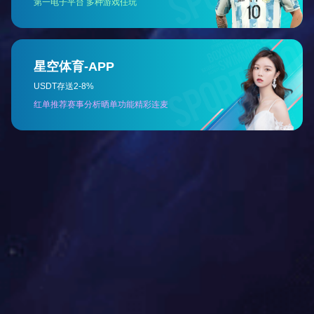
长碳链尼龙载体
◆ PA12
◆ PA1012
产品应用
应用工艺
◆ 吹膜
◆ 米兰体育网页版-米兰体育（中国）官方在线登
◆ 注塑
◆ 吸塑