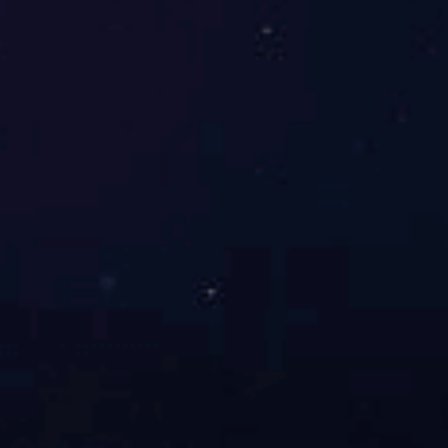
◆ 建筑管材
◆ 土工合成材料
◆ 塑料编织
◆ 工程塑料
检测设备
新闻中心
联系方式
您当前位置：
米兰体育网页版-米兰体育（中国）官方在线登
录
>>
按载体分类系列
>>
聚烯烃专用载体
>> 浏览图片
按载体分类
Classified by carrier
聚烯烃专用载体