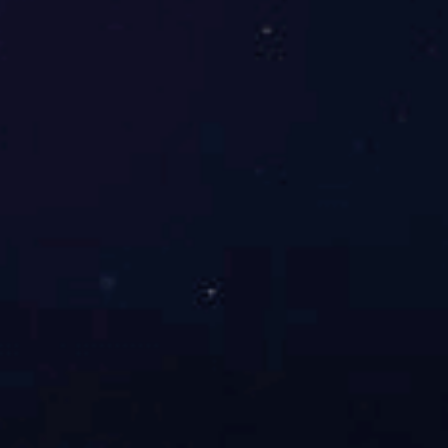
录
>>
产品中心
>>
加工助剂系列
>>
加工流变剂PPA粉
>> 浏览图