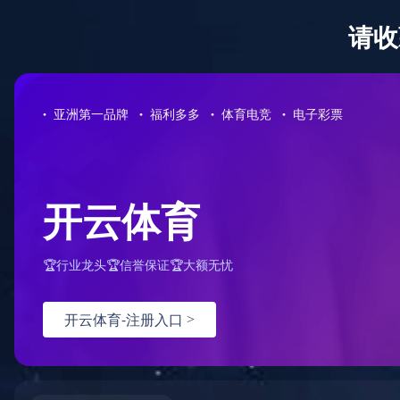
欢迎来到米兰体育网页版-米兰体育（中国）官方在线登录 官
米兰体育网页版-米兰体育（中国）官方在线登录
SHANDONG JIEMAO NEW MATERIAL CO. LTD
13505388389
15621359333
0538-8811686
网站首页
关于我们
公司简介
企业风采
企业文化
产品中心
功能母粒系列