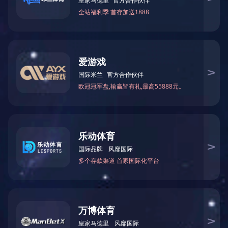
◆ 镭雕母粒
◆ 农膜用保温母粒
◆ 激光焊接母粒
◆ 抗菌母粒
高浓度色母粒系列
◆ 黑色母粒
◆ 白色母粒
◆ 彩色母粒
加工助剂系列
◆ 加工流变剂PPA粉
◆ 无氟加工流变剂粉（食品级）
◆ 永久抗静电剂