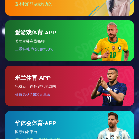
◆ ABS
◆ PA
高性能工程塑料专用载体
◆ PC
◆ LCP
◆ PET
◆ PSU
◆ PBT
◆ PPS
◆ POM
◆ PEEK
弹性体专用载体
◆ EVA
◆ TPU
◆ TPEE
◆ TPV
全生物降解载体
◆ PBAT、PLA