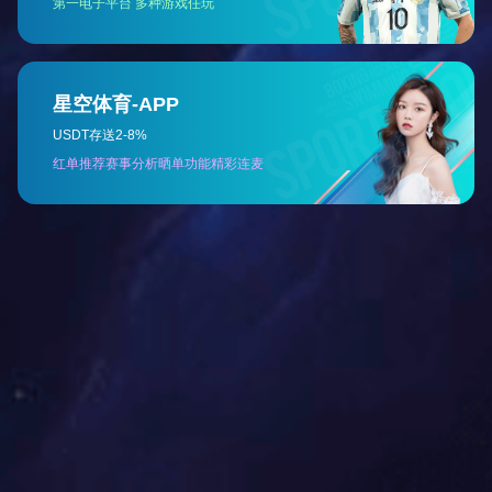
长碳链尼龙载体
◆ PA12
◆ PA1012
产品应用
应用工艺
◆ 吹膜
◆ 米兰体育网页版-米兰体育（中国）官方在线登
◆ 注塑
◆ 吸塑