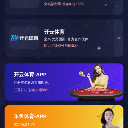
专用料系列
◆ 永久抗静电专用料
◆ 导热专用料
◆ 导电专用料
◆ 储能电池双级板专用料
按载体分类系列
聚烯烃专用载体
◆ PE、PP
◆ PP-R管专用
◆ PERT管专用
◆ PB管专用
工程类专用载体
◆ AS
◆ PS