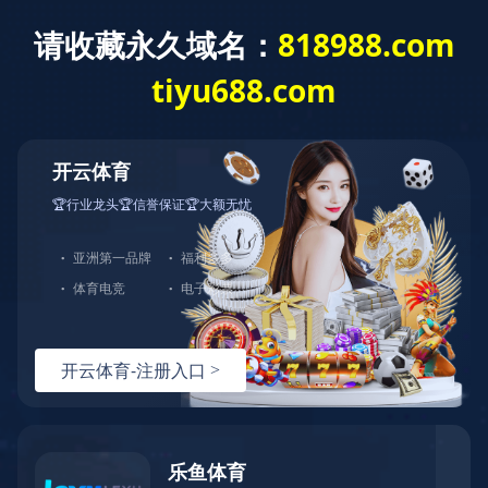
欢迎来到米兰体育网页版-米兰体育（中国）官方在线登录 官
网！
米兰体育网页版-米兰体育（中国）官方在线登录
SHANDONG JIEMAO NEW MATERIAL CO. LTD
13505388389
15621359333
0538-8811686
网站首页
关于我们
公司简介
企业风采