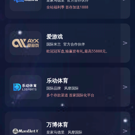
◆ 镭雕母粒
◆ 农膜用保温母粒
◆ 激光焊接母粒
◆ 抗菌母粒
高浓度色母粒系列
◆ 黑色母粒
◆ 白色母粒
◆ 彩色母粒
加工助剂系列
◆ 加工流变剂PPA粉
◆ 无氟加工流变剂粉（食品级）
◆ 永久抗静电剂