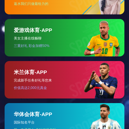
◆ ABS
◆ PA
高性能工程塑料专用载体
◆ PC
◆ LCP
◆ PET
◆ PSU
◆ PBT
◆ PPS
◆ POM
◆ PEEK
弹性体专用载体
◆ EVA
◆ TPU
◆ TPEE
◆ TPV
全生物降解载体
◆ PBAT、PLA