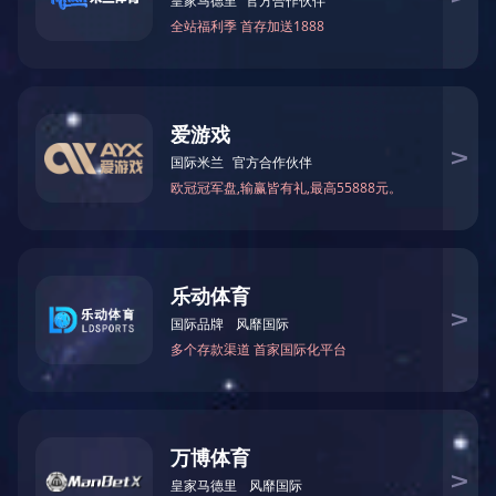
◆ 镭雕母粒
◆ 农膜用保温母粒
◆ 激光焊接母粒
◆ 抗菌母粒
高浓度色母粒系列
◆ 黑色母粒
◆ 白色母粒
◆ 彩色母粒
加工助剂系列
◆ 加工流变剂PPA粉
◆ 无氟加工流变剂粉（食品级）
◆ 永久抗静电剂