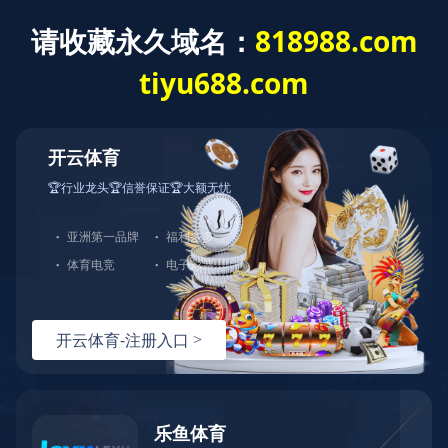
欢迎来到米兰体育网页版-米兰体育（中国）官方在线登录 官
网！
米兰体育网页版-米兰体育（中国）官方在线登录
SHANDONG JIEMAO NEW MATERIAL CO. LTD
13505388389
15621359333
0538-8811686
网站首页
关于我们
公司简介
企业风采