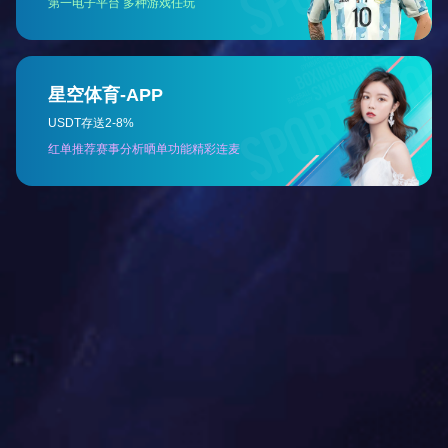
长碳链尼龙载体
◆ PA12
◆ PA1012
产品应用
应用工艺
◆ 吹膜
◆ 米兰体育网页版-米兰体育（中国）官方在线登
◆ 注塑
◆ 吸塑