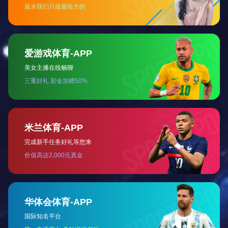
◆ ABS
◆ PA
高性能工程塑料专用载体
◆ PC
◆ LCP
◆ PET
◆ PSU
◆ PBT
◆ PPS
◆ POM
◆ PEEK
弹性体专用载体
◆ EVA
◆ TPU
◆ TPEE
◆ TPV
全生物降解载体
◆ PBAT、PLA