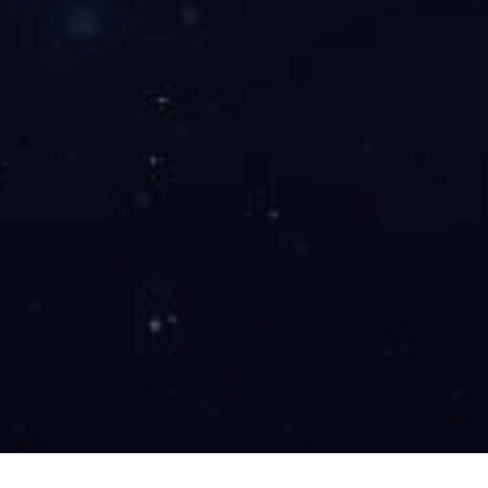
企业风采
企业文化
咨询热线
13505388389
15621359333
0538-8811686
地址：山东省泰安市大汶口镇
中国合成树脂协会理事单位
作者：admin 浏览量：
上一条：
厂房一角
下一条：
会员单位
【推荐新闻】↓