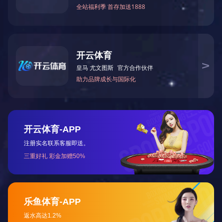
专用料系列
◆ 永久抗静电专用料
◆ 导热专用料
◆ 导电专用料
◆ 储能电池双级板专用料
按载体分类系列
聚烯烃专用载体
◆ PE、PP
◆ PP-R管专用
◆ PERT管专用
◆ PB管专用
工程类专用载体
◆ AS
◆ PS