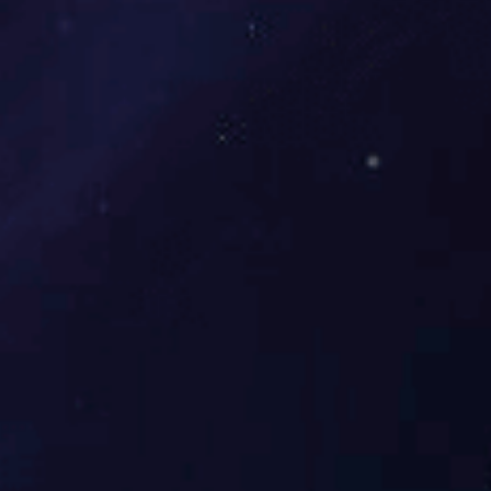
◆ 涂覆
◆ 中空吹塑
◆ 拉丝
◆ 挤出
◆ 发泡
◆ 滚塑
应用领域
◆ 汽车配件
◆ 家电及电子电器
◆ 电线电缆
◆ 包装材料
◆ 农用设施