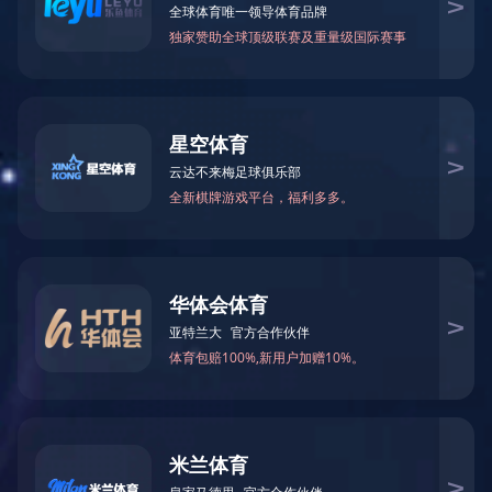
企业文化
产品中心
功能母粒系列
◆ 开口爽滑母粒
◆ 抗静电母粒
◆ 抗老化母粒
◆ 加工流变母粒
◆ 成核母粒
◆ 阻燃母粒
◆ 消光母粒
◆ 疏水母粒
◆ 导电母粒
◆ 导热母粒