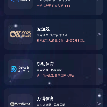
◆ 镭雕母粒
◆ 农膜用保温母粒
◆ 激光焊接母粒
◆ 抗菌母粒
高浓度色母粒系列
◆ 黑色母粒
◆ 白色母粒
◆ 彩色母粒
加工助剂系列
◆ 加工流变剂PPA粉
◆ 无氟加工流变剂粉（食品级）
◆ 永久抗静电剂