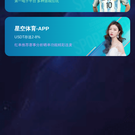
长碳链尼龙载体
◆ PA12
◆ PA1012
产品应用
应用工艺
◆ 吹膜
◆ 米兰体育网页版-米兰体育（中国）官方在线登
◆ 注塑
◆ 吸塑