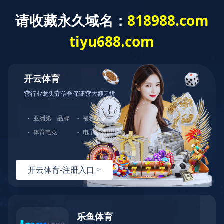
欢迎来到米兰体育网页版-米兰体育（中国）官方在线登录 官
网！
米兰体育网页版-米兰体育（中国）官方在线登录
SHANDONG JIEMAO NEW MATERIAL CO. LTD
13505388389
15621359333
0538-8811686
网站首页
关于我们
公司简介
企业风采