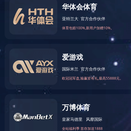
◆ 开口爽滑母粒
◆ 抗静电母粒
◆ 抗老化母粒
◆ 加工流变母粒
◆ 成核母粒
◆ 阻燃母粒
◆ 消光母粒
◆ 疏水母粒
◆ 导电母粒
◆ 导热母粒
◆ 镭雕母粒
◆ 农膜用保温母粒