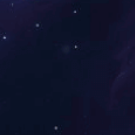
◆ 中空吹塑
◆ 拉丝
◆ 挤出
◆ 发泡
◆ 滚塑
应用领域
◆ 汽车配件
◆ 家电及电子电器
◆ 电线电缆
◆ 包装材料
◆ 农用设施
◆ 建筑管材