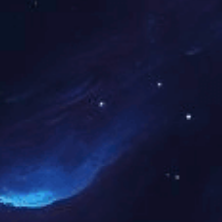
长碳链尼龙载体
◆ PA12
◆ PA1012
产品应用
应用工艺
◆ 吹膜
◆ 米兰体育网页版-米兰体育（中国）官方在线登
◆ 注塑
◆ 吸塑
◆ 涂覆