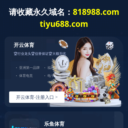
欢迎来到米兰体育网页版-米兰体育（中国）官方在线登录 官
网！
米兰体育网页版-米兰体育（中国）官方在线登录
SHANDONG JIEMAO NEW MATERIAL CO. LTD
13505388389
15621359333
0538-8811686
网站首页
关于我们
公司简介
企业风采