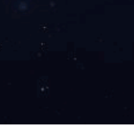
开口爽滑母粒
抗静电母粒
抗老化母粒
加工流变母粒
成核母粒
阻燃母粒
消光母粒
疏水母粒
导电母粒
导热母粒
镭雕母粒
农膜用保温母粒
激光焊接母粒
抗菌母粒
高浓度色母粒系列
黑色母粒
白色母粒
彩色母粒
加工助剂系列
加工流变剂PPA粉