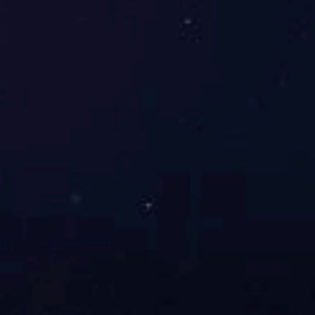
◆ 建筑管材
◆ 土工合成材料
◆ 塑料编织
◆ 工程塑料
检测设备
新闻中心
联系方式
您当前位置：
米兰体育网页版-米兰体育（中国）官方在线登
录
>>
联系方式
>> 频道首页
产品中心
Product center
功能母粒系列