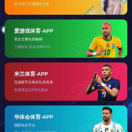
◆ ABS
◆ PA
高性能工程塑料专用载体
◆ PC
◆ LCP
◆ PET
◆ PSU
◆ PBT
◆ PPS
◆ POM
◆ PEEK
弹性体专用载体
◆ EVA
◆ TPU
◆ TPEE
◆ TPV
全生物降解载体
◆ PBAT、PLA