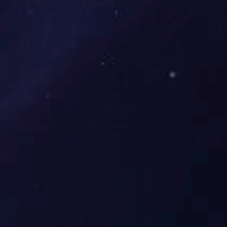
◆ 涂覆
◆ 中空吹塑
◆ 拉丝
◆ 挤出
◆ 发泡
◆ 滚塑
应用领域
◆ 汽车配件
◆ 家电及电子电器
◆ 电线电缆
◆ 包装材料
◆ 农用设施