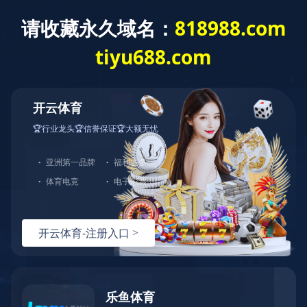
欢迎来到米兰体育网页版-米兰体育（中国）官方在线登录 官
网！
米兰体育网页版-米兰体育（中国）官方在线登录
SHANDONG JIEMAO NEW MATERIAL CO. LTD
13505388389
15621359333
0538-8811686
网站首页
关于我们
公司简介
企业风采