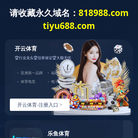
欢迎来到米兰体育网页版-米兰体育（中国）官方在线登录 官
网！
米兰体育网页版-米兰体育（中国）官方在线登录
SHANDONG JIEMAO NEW MATERIAL CO. LTD
13505388389
15621359333
0538-8811686
网站首页
关于我们
公司简介
企业风采