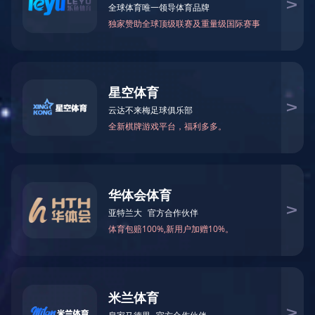
企业文化
产品中心
功能母粒系列
◆ 开口爽滑母粒
◆ 抗静电母粒
◆ 抗老化母粒
◆ 加工流变母粒
◆ 成核母粒
◆ 阻燃母粒
◆ 消光母粒
◆ 疏水母粒
◆ 导电母粒
◆ 导热母粒