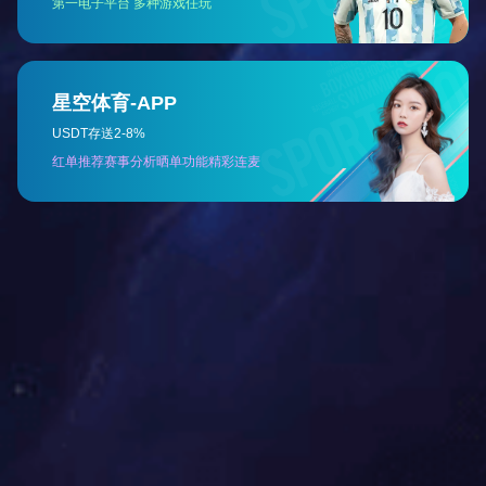
长碳链尼龙载体
◆ PA12
◆ PA1012
产品应用
应用工艺
◆ 吹膜
◆ 米兰体育网页版-米兰体育（中国）官方在线登
◆ 注塑
◆ 吸塑