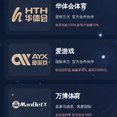
◆ 开口爽滑母粒
◆ 抗静电母粒
◆ 抗老化母粒
◆ 加工流变母粒
◆ 成核母粒
◆ 阻燃母粒
◆ 消光母粒
◆ 疏水母粒
◆ 导电母粒
◆ 导热母粒
◆ 镭雕母粒
◆ 农膜用保温母粒