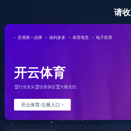
欢迎来到米兰体育网页版-米兰体育（中国）官方在线登录 官
米兰体育网页版-米兰体育（中国）官方在线登录
SHANDONG JIEMAO NEW MATERIAL CO. LTD
13505388389
15621359333
0538-8811686
网站首页
关于我们
公司简介
企业风采
企业文化
产品中心
功能母粒系列