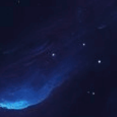
长碳链尼龙载体
◆ PA12
◆ PA1012
产品应用
应用工艺
◆ 吹膜
◆ 米兰体育网页版-米兰体育（中国）官方在线登
◆ 注塑
◆ 吸塑
◆ 涂覆