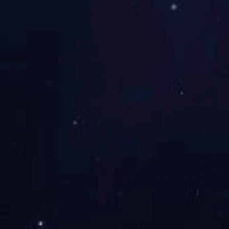
◆ 土工合成材料
◆ 塑料编织
◆ 工程塑料
检测设备
新闻中心
联系方式
您当前位置：
米兰体育网页版-米兰体育（中国）官方在线登
产品中心
Product center
功能母粒系列
开口爽滑母粒
抗静电母粒
抗老化母粒
加工流变母粒