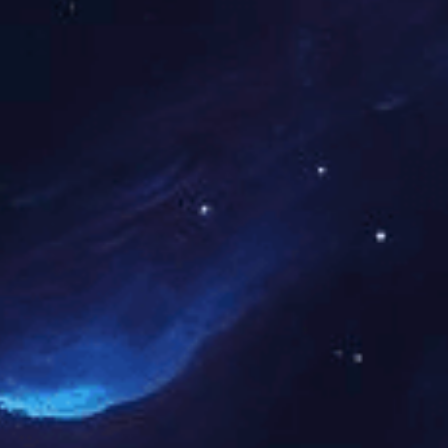
长碳链尼龙载体
◆ PA12
◆ PA1012
产品应用
应用工艺
◆ 吹膜
◆ 米兰体育网页版-米兰体育（中国）官方在线登
◆ 注塑
◆ 吸塑
◆ 涂覆