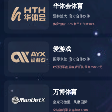
◆ 开口爽滑母粒
◆ 抗静电母粒
◆ 抗老化母粒
◆ 加工流变母粒
◆ 成核母粒
◆ 阻燃母粒
◆ 消光母粒
◆ 疏水母粒
◆ 导电母粒
◆ 导热母粒
◆ 镭雕母粒
◆ 农膜用保温母粒