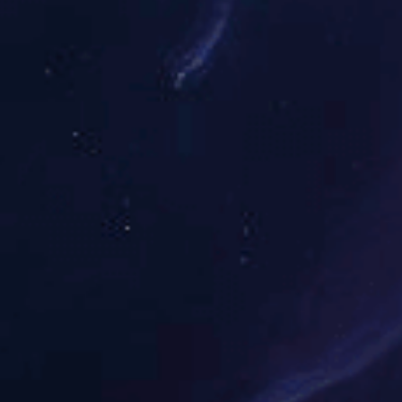
◆ 导热专用料
◆ 导电专用料
◆ 储能电池双级板专用料
按载体分类系列
聚烯烃专用载体
◆ PE、PP
◆ PP-R管专用
◆ PERT管专用
◆ PB管专用
工程类专用载体
◆ AS
◆ PS
◆ ABS