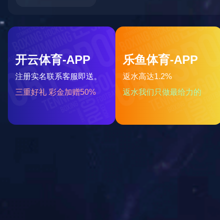
◆ 激光焊接母粒
◆ 抗菌母粒
高浓度色母粒系列
◆ 黑色母粒
◆ 白色母粒
◆ 彩色母粒
加工助剂系列
◆ 加工流变剂PPA粉
◆ 无氟加工流变剂粉（食品级）
◆ 永久抗静电剂
专用料系列
◆ 永久抗静电专用料