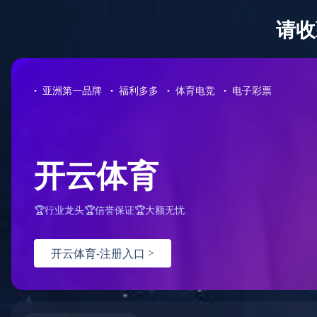
欢迎来到米兰体育网页版-米兰体育（中国）官方在线登录 官
米兰体育网页版-米兰体育（中国）官方在线登录
SHANDONG JIEMAO NEW MATERIAL CO. LTD
13505388389
15621359333
0538-8811686
网站首页
关于我们
公司简介
企业风采
企业文化
产品中心
功能母粒系列