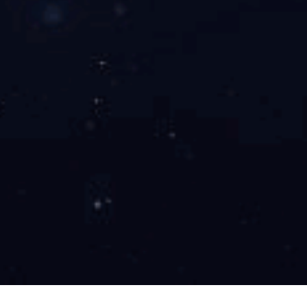
工程类专用载体
高性能工程塑料专用载体
弹性体专用载体
全生物降解载体
长碳链尼龙载体
咨询热线
13505388389
15621359333
0538-8811686
地址：山东省泰安市大汶口镇
EVA
TPU
TPEE
TPV