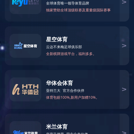
企业文化
产品中心
功能母粒系列
◆ 开口爽滑母粒
◆ 抗静电母粒
◆ 抗老化母粒
◆ 加工流变母粒
◆ 成核母粒
◆ 阻燃母粒
◆ 消光母粒
◆ 疏水母粒
◆ 导电母粒
◆ 导热母粒