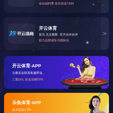
专用料系列
◆ 永久抗静电专用料
◆ 导热专用料
◆ 导电专用料
◆ 储能电池双级板专用料
按载体分类系列
聚烯烃专用载体
◆ PE、PP
◆ PP-R管专用
◆ PERT管专用
◆ PB管专用
工程类专用载体
◆ AS
◆ PS