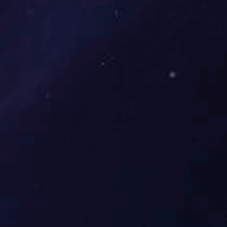
◆ 涂覆
◆ 中空吹塑
◆ 拉丝
◆ 挤出
◆ 发泡
◆ 滚塑
应用领域
◆ 汽车配件
◆ 家电及电子电器
◆ 电线电缆
◆ 包装材料
◆ 农用设施