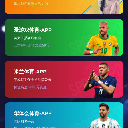
◆ ABS
◆ PA
高性能工程塑料专用载体
◆ PC
◆ LCP
◆ PET
◆ PSU
◆ PBT
◆ PPS
◆ POM
◆ PEEK
弹性体专用载体
◆ EVA
◆ TPU
◆ TPEE
◆ TPV
全生物降解载体
◆ PBAT、PLA