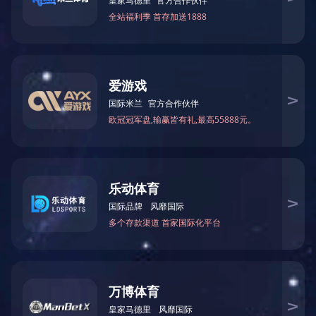
◆ 镭雕母粒
◆ 农膜用保温母粒
◆ 激光焊接母粒
◆ 抗菌母粒
高浓度色母粒系列
◆ 黑色母粒
◆ 白色母粒
◆ 彩色母粒
加工助剂系列
◆ 加工流变剂PPA粉
◆ 无氟加工流变剂粉（食品级）
◆ 永久抗静电剂