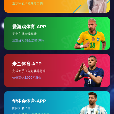
◆ ABS
◆ PA
高性能工程塑料专用载体
◆ PC
◆ LCP
◆ PET
◆ PSU
◆ PBT
◆ PPS
◆ POM
◆ PEEK
弹性体专用载体
◆ EVA
◆ TPU
◆ TPEE
◆ TPV
全生物降解载体
◆ PBAT、PLA