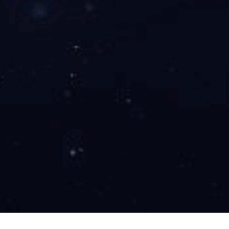
开口爽滑母粒
抗静电母粒
抗老化母粒
加工流变母粒
成核母粒
阻燃母粒
消光母粒
疏水母粒
导电母粒
导热母粒
镭雕母粒
农膜用保温母粒
激光焊接母粒
抗菌母粒
高浓度色母粒系列
黑色母粒
白色母粒
彩色母粒
加工助剂系列
加工流变剂PPA粉