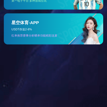
长碳链尼龙载体
◆ PA12
◆ PA1012
产品应用
应用工艺
◆ 吹膜
◆ 米兰体育网页版-米兰体育（中国）官方在线登
◆ 注塑
◆ 吸塑