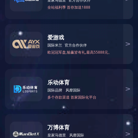
◆ 镭雕母粒
◆ 农膜用保温母粒
◆ 激光焊接母粒
◆ 抗菌母粒
高浓度色母粒系列
◆ 黑色母粒
◆ 白色母粒
◆ 彩色母粒
加工助剂系列
◆ 加工流变剂PPA粉
◆ 无氟加工流变剂粉（食品级）
◆ 永久抗静电剂