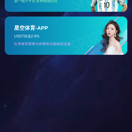
长碳链尼龙载体
◆ PA12
◆ PA1012
产品应用
应用工艺
◆ 吹膜
◆ 米兰体育网页版-米兰体育（中国）官方在线登
◆ 注塑
◆ 吸塑