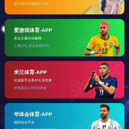
◆ ABS
◆ PA
高性能工程塑料专用载体
◆ PC
◆ LCP
◆ PET
◆ PSU
◆ PBT
◆ PPS
◆ POM
◆ PEEK
弹性体专用载体
◆ EVA
◆ TPU
◆ TPEE
◆ TPV
全生物降解载体
◆ PBAT、PLA