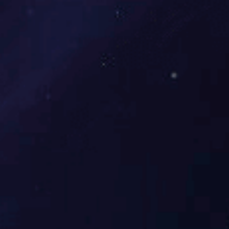
◆ 涂覆
◆ 中空吹塑
◆ 拉丝
◆ 挤出
◆ 发泡
◆ 滚塑
应用领域
◆ 汽车配件
◆ 家电及电子电器
◆ 电线电缆
◆ 包装材料
◆ 农用设施