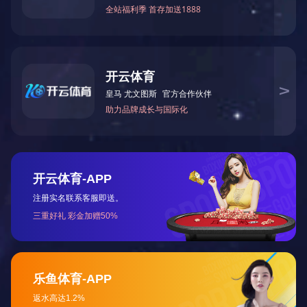
专用料系列
◆ 永久抗静电专用料
◆ 导热专用料
◆ 导电专用料
◆ 储能电池双级板专用料
按载体分类系列
聚烯烃专用载体
◆ PE、PP
◆ PP-R管专用
◆ PERT管专用
◆ PB管专用
工程类专用载体
◆ AS
◆ PS