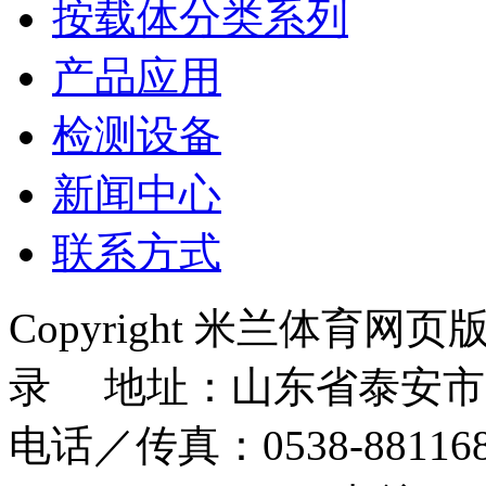
按载体分类系列
产品应用
检测设备
新闻中心
联系方式
Copyright 米兰体育
录 地址：山东省泰安市
电话／传真：0538-881