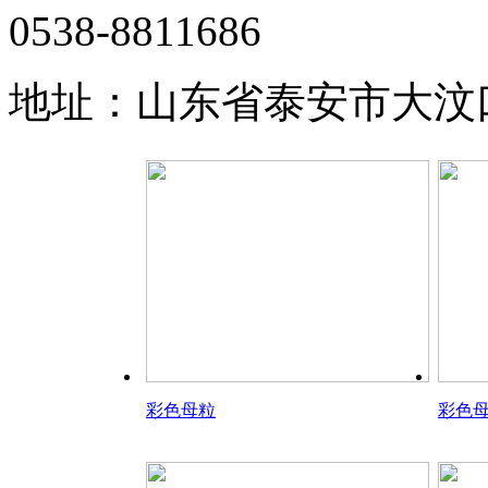
0538-8811686
地址：山东省泰安市大汶
彩色母粒
彩色