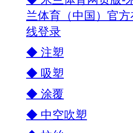
兰体育（中国）官方
线登录
◆ 注塑
◆ 吸塑
◆ 涂覆
◆ 中空吹塑