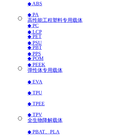
◆ ABS
◆ PA
高性能工程塑料专用载体
◆ PC
◆ LCP
◆ PET
◆ PSU
◆ PBT
◆ PPS
◆ POM
◆ PEEK
弹性体专用载体
◆ EVA
◆ TPU
◆ TPEE
◆ TPV
全生物降解载体
◆ PBAT、PLA