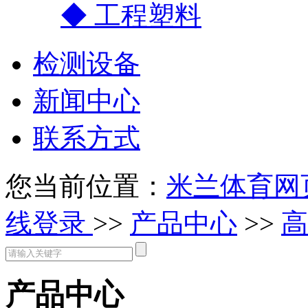
◆ 工程塑料
检测设备
新闻中心
联系方式
您当前位置：
米兰体育网
线登录
>>
产品中心
>>
高
产品中心