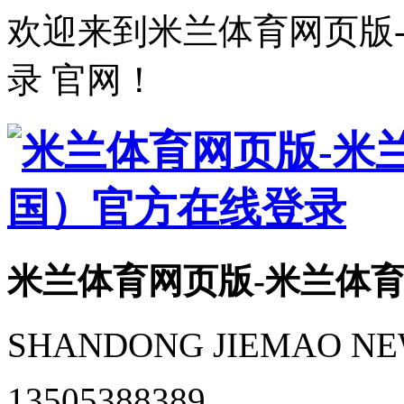
欢迎来到米兰体育网页版
录 官网！
米兰体育网页版-米兰体
SHANDONG JIEMAO NEW
13505388389