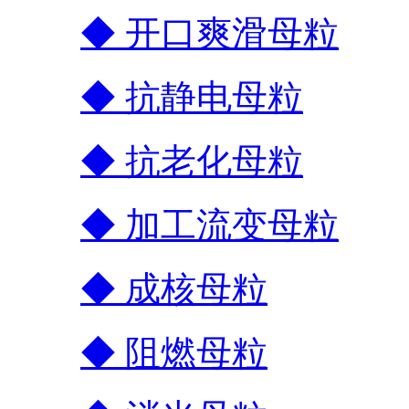
◆ 开口爽滑母粒
◆ 抗静电母粒
◆ 抗老化母粒
◆ 加工流变母粒
◆ 成核母粒
◆ 阻燃母粒