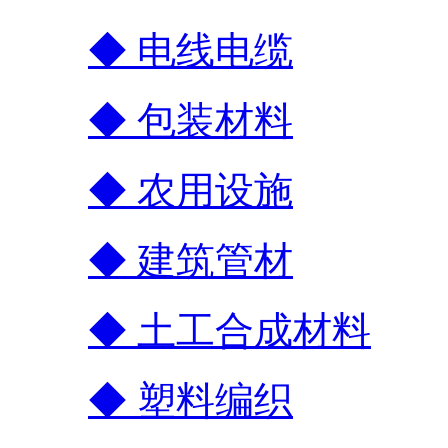
◆ 电线电缆
◆ 包装材料
◆ 农用设施
◆ 建筑管材
◆ 土工合成材料
◆ 塑料编织