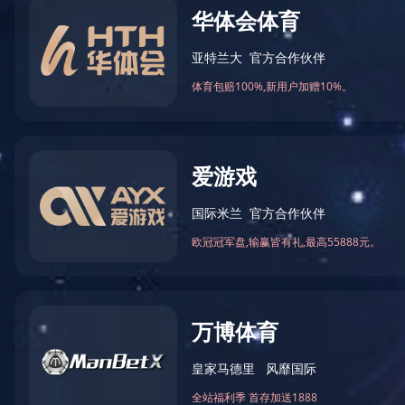
◆ 开口爽滑母粒
◆ 抗静电母粒
◆ 抗老化母粒
◆ 加工流变母粒
◆ 成核母粒
◆ 阻燃母粒
◆ 消光母粒
◆ 疏水母粒
◆ 导电母粒
◆ 导热母粒
◆ 镭雕母粒
◆ 农膜用保温母粒