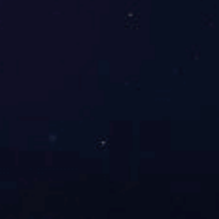
录
>>
产品中心
>>
功能母粒系列
>>
开口爽滑母粒