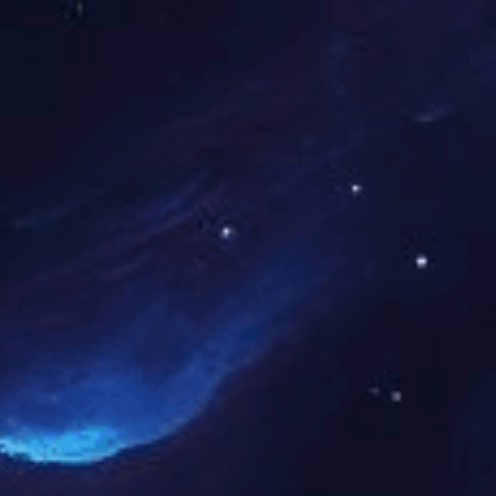
长碳链尼龙载体
◆ PA12
◆ PA1012
产品应用
应用工艺
◆ 吹膜
◆ 米兰体育网页版-米兰体育（中国）官方在线登
◆ 注塑
◆ 吸塑
◆ 涂覆