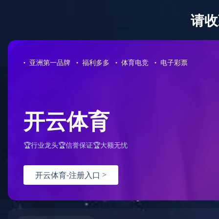
欢迎来到米兰体育网页版-米兰体育（中国）官方在线登录 官
米兰体育网页版-米兰体育（中国）官方在线登录
SHANDONG JIEMAO NEW MATERIAL CO. LTD
13505388389
15621359333
0538-8811686
网站首页
关于我们
公司简介
企业风采
企业文化
产品中心
功能母粒系列