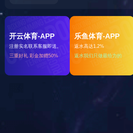
◆ 激光焊接母粒
◆ 抗菌母粒
高浓度色母粒系列
◆ 黑色母粒
◆ 白色母粒
◆ 彩色母粒
加工助剂系列
◆ 加工流变剂PPA粉
◆ 无氟加工流变剂粉（食品级）
◆ 永久抗静电剂
专用料系列
◆ 永久抗静电专用料