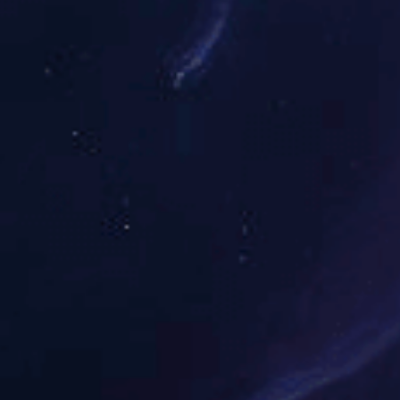
◆ 导热专用料
◆ 导电专用料
◆ 储能电池双级板专用料
按载体分类系列
聚烯烃专用载体
◆ PE、PP
◆ PP-R管专用
◆ PERT管专用
◆ PB管专用
工程类专用载体
◆ AS
◆ PS
◆ ABS