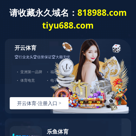
欢迎来到米兰体育网页版-米兰体育（中国）官方在线登录 官
网！
米兰体育网页版-米兰体育（中国）官方在线登录
SHANDONG JIEMAO NEW MATERIAL CO. LTD
13505388389
15621359333
0538-8811686
网站首页
关于我们
公司简介
企业风采