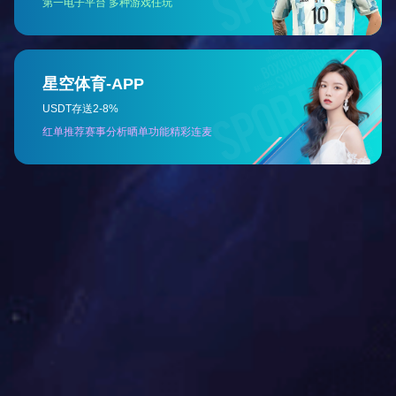
长碳链尼龙载体
◆ PA12
◆ PA1012
产品应用
应用工艺
◆ 吹膜
◆ 米兰体育网页版-米兰体育（中国）官方在线登
◆ 注塑
◆ 吸塑