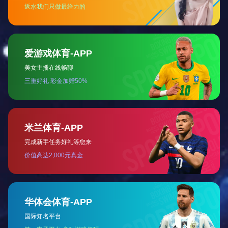
◆ ABS
◆ PA
高性能工程塑料专用载体
◆ PC
◆ LCP
◆ PET
◆ PSU
◆ PBT
◆ PPS
◆ POM
◆ PEEK
弹性体专用载体
◆ EVA
◆ TPU
◆ TPEE
◆ TPV
全生物降解载体
◆ PBAT、PLA