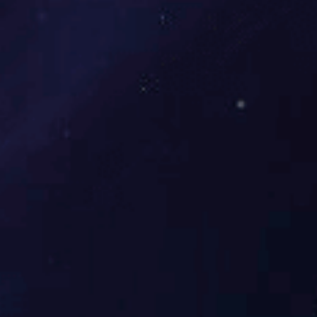
◆ 涂覆
◆ 中空吹塑
◆ 拉丝
◆ 挤出
◆ 发泡
◆ 滚塑
应用领域
◆ 汽车配件
◆ 家电及电子电器
◆ 电线电缆
◆ 包装材料
◆ 农用设施