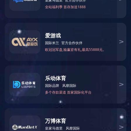
◆ 镭雕母粒
◆ 农膜用保温母粒
◆ 激光焊接母粒
◆ 抗菌母粒
高浓度色母粒系列
◆ 黑色母粒
◆ 白色母粒
◆ 彩色母粒
加工助剂系列
◆ 加工流变剂PPA粉
◆ 无氟加工流变剂粉（食品级）
◆ 永久抗静电剂