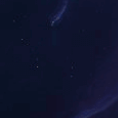
◆ 导热专用料
◆ 导电专用料
◆ 储能电池双级板专用料
按载体分类系列
聚烯烃专用载体
◆ PE、PP
◆ PP-R管专用
◆ PERT管专用
◆ PB管专用
工程类专用载体
◆ AS
◆ PS
◆ ABS