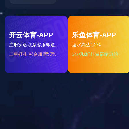
◆ 激光焊接母粒
◆ 抗菌母粒
高浓度色母粒系列
◆ 黑色母粒
◆ 白色母粒
◆ 彩色母粒
加工助剂系列
◆ 加工流变剂PPA粉
◆ 无氟加工流变剂粉（食品级）
◆ 永久抗静电剂
专用料系列
◆ 永久抗静电专用料