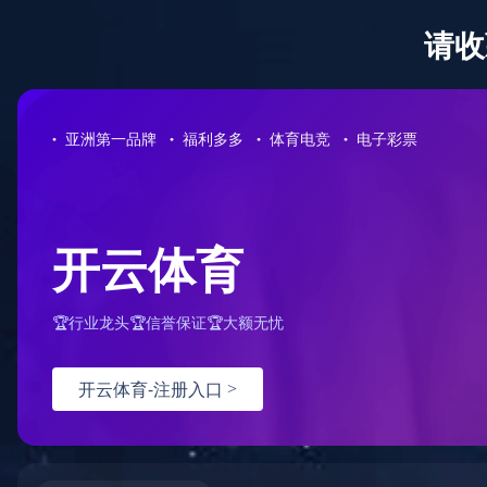
欢迎来到米兰体育网页版-米兰体育（中国）官方在线登录 官
米兰体育网页版-米兰体育（中国）官方在线登录
SHANDONG JIEMAO NEW MATERIAL CO. LTD
13505388389
15621359333
0538-8811686
网站首页
关于我们
公司简介
企业风采
企业文化
产品中心
功能母粒系列