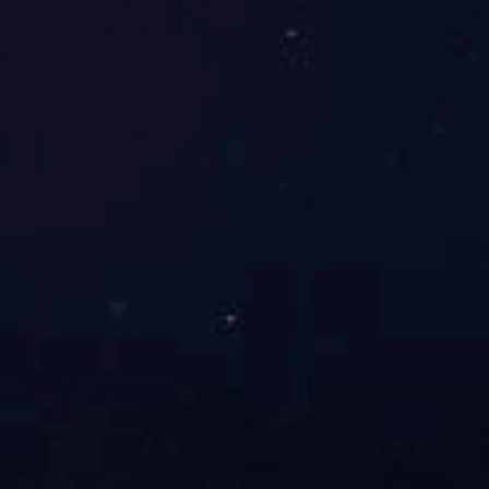
录
>>
产品应用
>>
应用工艺